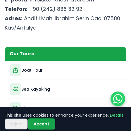
Telefon:
+90 (242) 836 32 92
Adres:
Andifli Mah. Ibrahim Serin Cad. 07580
Kas/Antalya
Our Tours
Boat Tour
Sea Kayaking
Diving Tour
This site uses cookies to enhance your experience.
Details
Reject
Accept
Trekking