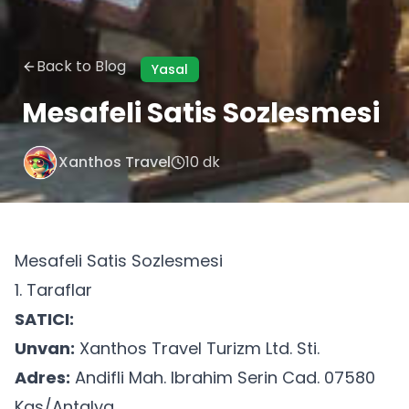
Back to Blog
Yasal
Mesafeli Satis Sozlesmesi
Xanthos Travel
10 dk
Mesafeli Satis Sozlesmesi
1. Taraflar
SATICI:
Unvan:
Xanthos Travel Turizm Ltd. Sti.
Adres:
Andifli Mah. Ibrahim Serin Cad. 07580
Kas/Antalya