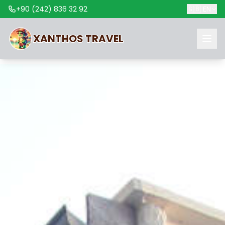
+90 (242) 836 32 92
🇬🇧
EN
XANTHOS
TRAVEL